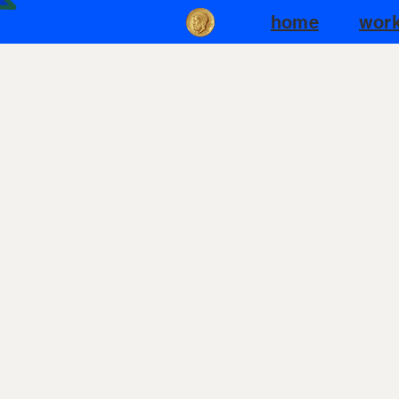
home
wor